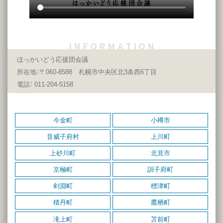
I N F O R M A T I O N
ほっかいどう応援団会議
所在地：〒060-8588 札幌市中央区北3条西6丁目
電話： 011-204-5158
今金町
小樽市
音威子府村
上川町
上砂川町
北見市
京極町
訓子府町
剣淵町
標津町
積丹町
鷹栖町
滝上町
苫前町