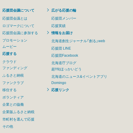
応援団会議について
広がる応援の輪
応援団会議とは
応援団メンバー
ロゴマークについて
応援実績
応援団会議に参加する
情報をお届け
プロモーション
北海道創生ジャーナル「創る」web
ムービー
応援団 LINE
応援する
応援団Facebook
クラウド
北海道庁ブログ
ファンディング
超!!旬ほっかいどう
ふるさと納税
北海道のニュース&イベントアプリ
ファンクラブ
Domingo
移住する
応援リンク
ボランティア
企業との協働
企業版ふるさと納税
市町村を選んで応援
その他