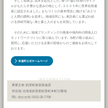
そして知床は、流氷を起点とした、海・川・森の生命のサイク
ルがもたらす豊かな恵みの地として、２００５年に世界自然遺
産に認定されました。まちづくりの基本理念に掲げる「みどり
と人間の調和」を追求し、地域住民にも、来訪者にも選ばれ続
ける持続可能な、海と森と人のまちを目指しています。
そのために、地域ブランディングの推進や域内外の関係人口
ネットワークづくりに取り組んでいます。当町の取り組みに
賛同し、応援いただける企業の皆様からのご連絡をお待ちして
おります。
斜里町公式ホームページ
I N F O R M A T I O N
事業主体：斜里町政策推進課
所在地：北海道斜里郡斜里町本町12番地
問い合わせ先：0152-26-7708