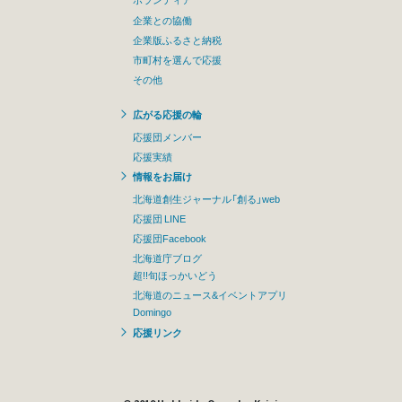
企業との協働
企業版ふるさと納税
市町村を選んで応援
その他
広がる応援の輪
応援団メンバー
応援実績
情報をお届け
北海道創生ジャーナル「創る」web
応援団 LINE
応援団Facebook
北海道庁ブログ
超!!旬ほっかいどう
北海道のニュース&イベントアプリ
Domingo
応援リンク