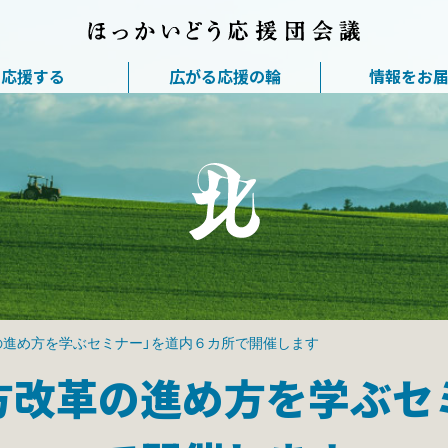
応援する
広がる応援の輪
情報をお
の進め方を学ぶセミナー」を道内６カ所で開催します
方改革の進め方を学ぶセ