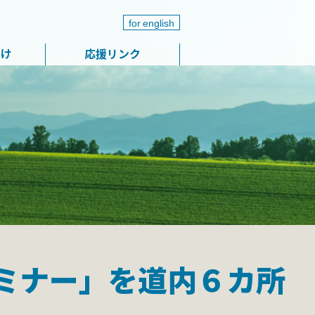
for english
届け
応援リンク
ミナー」を道内６カ所