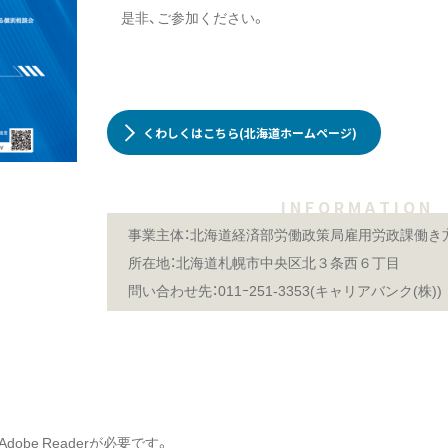
是非、ご参加ください。
くわしくはこちら(北海道ホームページ)
I N F O R M A T I O N
事業主体：北海道経済部労働政策局雇用労政課働き
所在地：北海道札幌市中央区北３条西６丁目
問い合わせ先：011ｰ251-3353(キャリアバンク(株))
obe Readerが必要です。