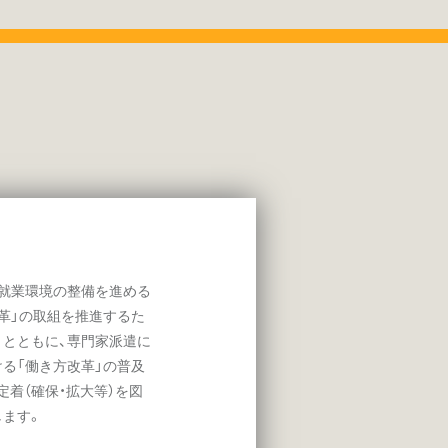
就業環境の整備を進める
革」の取組を推進するた
ととともに、専門家派遣に
る「働き方改革」の普及
着（確保・拡大等）を図
します。