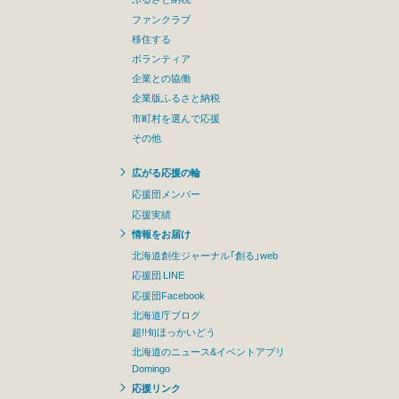
ファンクラブ
移住する
ボランティア
企業との協働
企業版ふるさと納税
市町村を選んで応援
その他
広がる応援の輪
応援団メンバー
応援実績
情報をお届け
北海道創生ジャーナル「創る」web
応援団 LINE
応援団Facebook
北海道庁ブログ
超!!旬ほっかいどう
北海道のニュース&イベントアプリ
Domingo
応援リンク