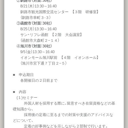
②
釧路市（対面：30社）
8/21（木）13:30～16:40
釧路市観光国際交流センター 【３階 研修室】
（釧路市幸町３-３）
③
函館市（対面：30社）
8/25（月）13:30～16:40
サン・リフレ函館 【２階 大会議室】
（函館市大森町２−１４）
④
旭川市（対面：30社）
9/5（金）13:30～16:40
イオンモール旭川駅前 【４階 イオンホール】
（旭川市宮下通７丁目２−５）
■ 申込期日
各開催日の２日前まで
■ 内容
(１)セミナー
外国人材を採用する際に、留意すべき在留資格などの基
礎知識から、
採用後の定着に至るまでの対策や支援のアドバイスな
どについて、
定着の好事例などを示しながら２部制で行います。