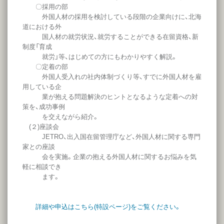
〇採用の部
外国人材の採用を検討している段階の企業向けに、北海
道における外
国人材の就労状況、就労することができる在留資格、新
制度「育成
就労」等、はじめての方にもわかりやすく解説。
〇定着の部
外国人受入れの社内体制づくり等、すでに外国人材を雇
用している企
業が抱える問題解決のヒントとなるような定着への対
策を、成功事例
を交えながら紹介。
(２)座談会
JETRO、出入国在留管理庁など、外国人材に関する専門
家との座談
会を実施。企業の抱える外国人材に関するお悩みを気
軽に相談でき
ます。
詳細や申込はこちら(特設ページ)をご覧ください。