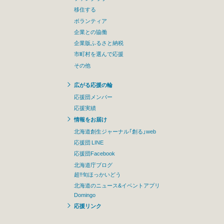
移住する
ボランティア
企業との協働
企業版ふるさと納税
市町村を選んで応援
その他
広がる応援の輪
応援団メンバー
応援実績
情報をお届け
北海道創生ジャーナル「創る」web
応援団 LINE
応援団Facebook
北海道庁ブログ
超!!旬ほっかいどう
北海道のニュース&イベントアプリ
Domingo
応援リンク