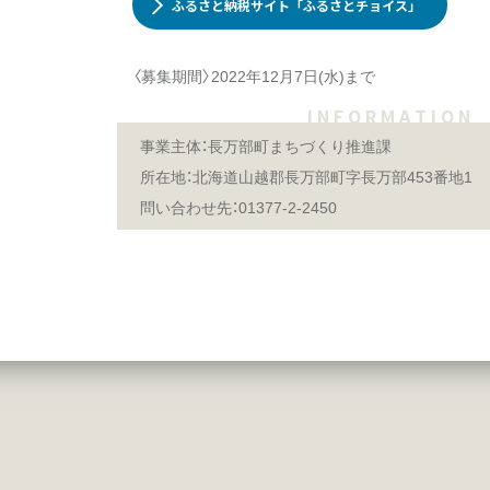
ふるさと納税サイト「ふるさとチョイス」
〈募集期間〉2022年12月7日(水)まで
I N F O R M A T I O N
事業主体：長万部町まちづくり推進課
所在地：北海道山越郡長万部町字長万部453番地1
問い合わせ先：01377-2-2450