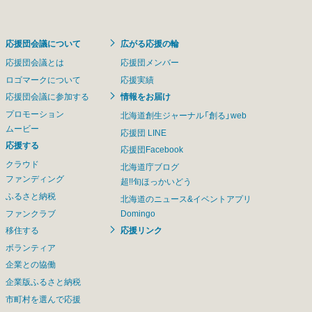
応援団会議について
広がる応援の輪
応援団会議とは
応援団メンバー
ロゴマークについて
応援実績
応援団会議に参加する
情報をお届け
プロモーション
北海道創生ジャーナル「創る」web
ムービー
応援団 LINE
応援する
応援団Facebook
クラウド
北海道庁ブログ
ファンディング
超!!旬ほっかいどう
ふるさと納税
北海道のニュース&イベントアプリ
ファンクラブ
Domingo
移住する
応援リンク
ボランティア
企業との協働
企業版ふるさと納税
市町村を選んで応援