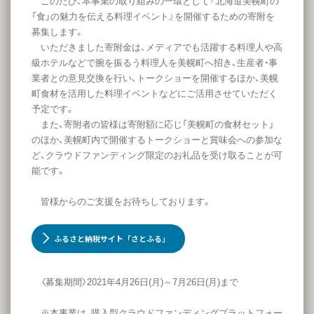
このたび、本事業の取り組みの一環として『北海道美幌町の
「食」の魅力を伝える料理イベント』を開催するための寄附を
募集します。
いただきました寄附金は、メディアでも活躍する料理人や高
級ホテルなどで腕を振るう料理人を美幌町へ招き、生産者・事
業者との意見交換を行い、トークショーを開催するほか、美幌
町食材を活用した料理イベントなどにご活用させていただく
予定です。
また、寄附者の皆様は寄附額に応じ「美幌町の食材セット」
のほか、美幌町内で開催するトークショーと賞味会への参加な
ど、クラウドファンディング限定のお礼品を受け取ることが可
能です。
皆様からのご支援をお待ちしております。
ふるさと納税サイト「さとふる」
〈募集期間〉2021年4月26日(月)～7月26日(月)まで
※本事業は、購入型クラウドファンディングプラットフォー