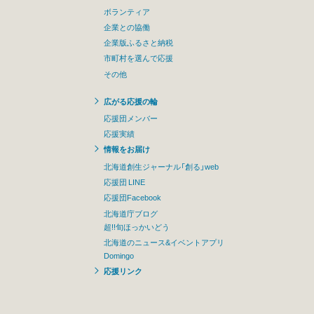
ボランティア
企業との協働
企業版ふるさと納税
市町村を選んで応援
その他
広がる応援の輪
応援団メンバー
応援実績
情報をお届け
北海道創生ジャーナル「創る」web
応援団 LINE
応援団Facebook
北海道庁ブログ
超!!旬ほっかいどう
北海道のニュース&イベントアプリ
Domingo
応援リンク