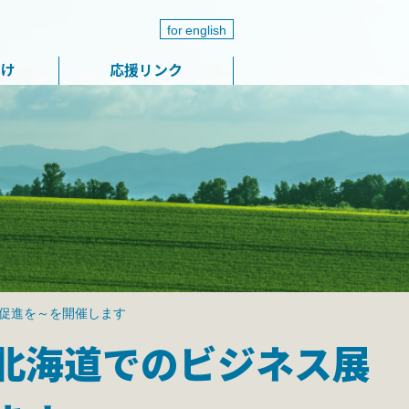
for english
届け
応援リンク
促進を～を開催します
北海道でのビジネス展