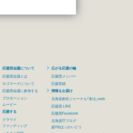
応援団会議について
広がる応援の輪
応援団会議とは
応援団メンバー
ロゴマークについて
応援実績
応援団会議に参加する
情報をお届け
プロモーション
北海道創生ジャーナル「創る」web
ムービー
応援団 LINE
応援する
応援団Facebook
クラウド
北海道庁ブログ
ファンディング
超!!旬ほっかいどう
ふるさと納税