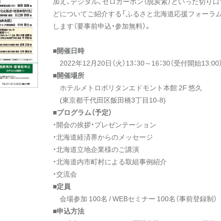
加え、デジタル、ゼロカーボン（脱炭素）といった切り
どについてご紹介する「ふるさと北海道応援フォーラム」
します（要事前申込・参加無料）。
■開催日時
2022年12月20日（火）13：30～16：30（受付開始13:00
■開催場所
ホテルメトロポリタンエドモント本館 2F 悠久
(東京都千代田区飯田橋3丁目10-8)
■プログラム（予定）
・開会の挨拶・プレゼンテーション
・北海道経済界からのメッセージ
・北海道立地企業様のご講演
・北海道内市町村による取組事例紹介
・交流会
■定員
会場参加 100名 / WEBセミナー 100名（事前登録制）
■申込方法