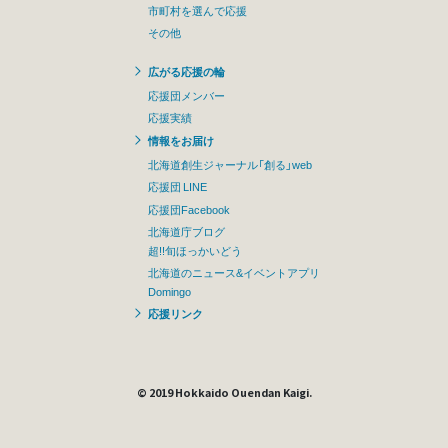
市町村を選んで応援
その他
広がる応援の輪
応援団メンバー
応援実績
情報をお届け
北海道創生ジャーナル「創る」web
応援団 LINE
応援団Facebook
北海道庁ブログ
超!!旬ほっかいどう
北海道のニュース&イベントアプリ
Domingo
応援リンク
© 2019 Hokkaido Ouendan Kaigi.