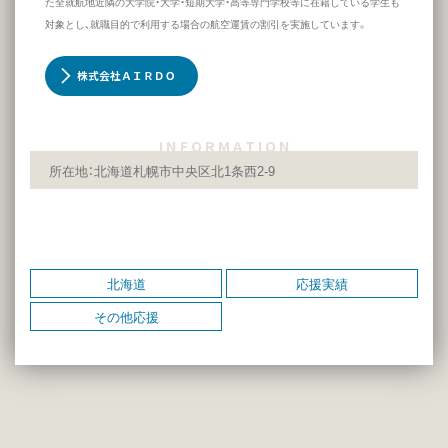
た全就航地近隣の大学院・大学・短期大学・高等専門学校等に在籍している学生も
対象とし、就職目的で利用する場合の航空運賃の割引を実施しています。
株式会社ＡＩＲＤＯ
I N F O R M A T I O N
所在地：北海道札幌市中央区北1条西2-9
北海道
応援実績
その他応援