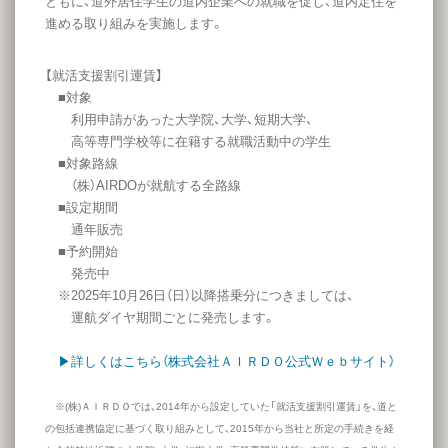
ともに、道外居住学生の道内企業への就職を促し、道内定住を
進める取り組みを実施します。
【就活支援割引運賃】
■対象
利用申請があった大学院、大学、短期大学、
高等専門学校等に在籍する就職活動中の学生
■対象路線
（株）AIRDOが就航する全路線
■設定期間
通年販売
■予約開始
発売中
※2025年10月26日（日）以降搭乗分につきましては、
運航ダイヤ期間ごとに発売します。
▶詳しくはこちら（株式会社ＡＩＲＤＯ公式Ｗｅｂサイト）
※(株)ＡＩＲＤＯでは、2014年から設定していた「就活支援割引運賃」を、道と
の包括連携協定に基づく取り組みとして、2015年から当社と所定の手続きを経