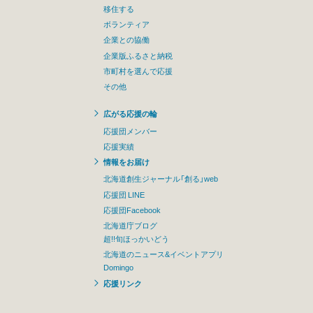
移住する
ボランティア
企業との協働
企業版ふるさと納税
市町村を選んで応援
その他
広がる応援の輪
応援団メンバー
応援実績
情報をお届け
北海道創生ジャーナル「創る」web
応援団 LINE
応援団Facebook
北海道庁ブログ
超!!旬ほっかいどう
北海道のニュース&イベントアプリ
Domingo
応援リンク