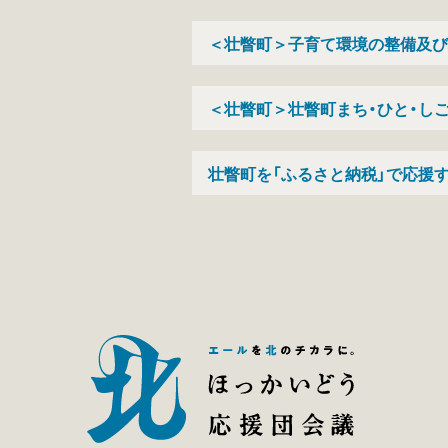
＜壮瞥町＞子育て環境の整備及び
＜壮瞥町＞壮瞥町まち・ひと・し
壮瞥町を「ふるさと納税」で応援