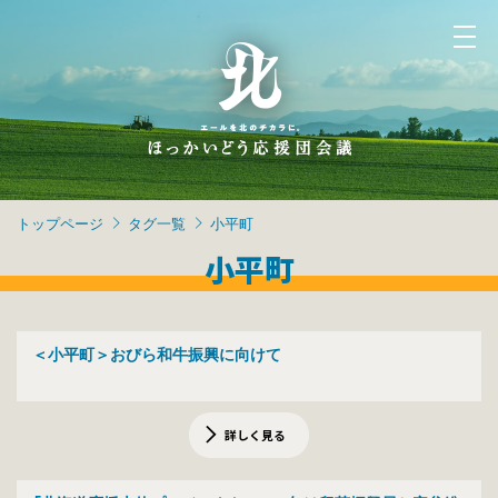
トップページ
タグ一覧
小平町
小平町
＜小平町＞おびら和牛振興に向けて
詳しく見る