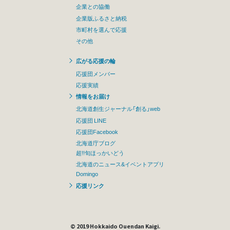
企業との協働
企業版ふるさと納税
市町村を選んで応援
その他
広がる応援の輪
応援団メンバー
応援実績
情報をお届け
北海道創生ジャーナル「創る」web
応援団 LINE
応援団Facebook
北海道庁ブログ
超!!旬ほっかいどう
北海道のニュース&イベントアプリ
Domingo
応援リンク
© 2019 Hokkaido Ouendan Kaigi.