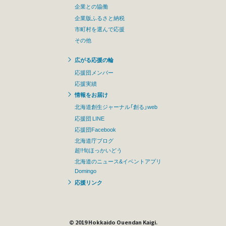
企業との協働
企業版ふるさと納税
市町村を選んで応援
その他
広がる応援の輪
応援団メンバー
応援実績
情報をお届け
北海道創生ジャーナル「創る」web
応援団 LINE
応援団Facebook
北海道庁ブログ
超!!旬ほっかいどう
北海道のニュース&イベントアプリ
Domingo
応援リンク
© 2019 Hokkaido Ouendan Kaigi.