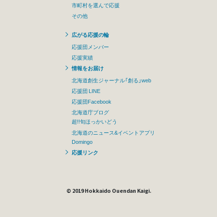
市町村を選んで応援
その他
広がる応援の輪
応援団メンバー
応援実績
情報をお届け
北海道創生ジャーナル「創る」web
応援団 LINE
応援団Facebook
北海道庁ブログ
超!!旬ほっかいどう
北海道のニュース&イベントアプリ
Domingo
応援リンク
© 2019 Hokkaido Ouendan Kaigi.