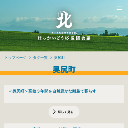
トップページ
タグ一覧
奥尻町
奥尻町
＜奥尻町＞高校３年間を自然豊かな離島で暮らす
詳しく見る