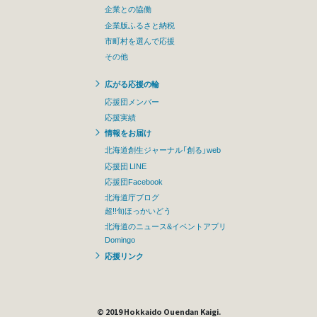
企業との協働
企業版ふるさと納税
市町村を選んで応援
その他
広がる応援の輪
応援団メンバー
応援実績
情報をお届け
北海道創生ジャーナル「創る」web
応援団 LINE
応援団Facebook
北海道庁ブログ
超!!旬ほっかいどう
北海道のニュース&イベントアプリ
Domingo
応援リンク
© 2019 Hokkaido Ouendan Kaigi.