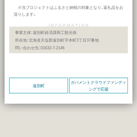
※当プロジェクトはふるさと納税の対象となり、返礼品をお
送りします。
I N F O R M A T I O N
事業主体：遠別町経済課商工観光係
所在地：北海道天塩郡遠別町字本町3丁目37番地
問い合わせ先：01632-7-2146
ガバメントクラウドファンディ
遠別町
ングで応援