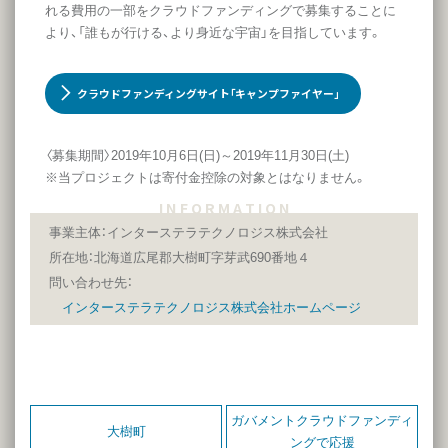
れる費用の一部をクラウドファンディングで募集することに
より、「誰もが行ける、より身近な宇宙」を目指しています。
クラウドファンディングサイト｢キャンプファイヤー｣
〈募集期間〉2019年10月6日(日)～2019年11月30日(土)
※当プロジェクトは寄付金控除の対象とはなりません。
I N F O R M A T I O N
事業主体：インターステラテクノロジス株式会社
所在地：北海道広尾郡大樹町字芽武690番地４
問い合わせ先：
インターステラテクノロジス株式会社ホームページ
ガバメントクラウドファンディ
大樹町
ングで応援