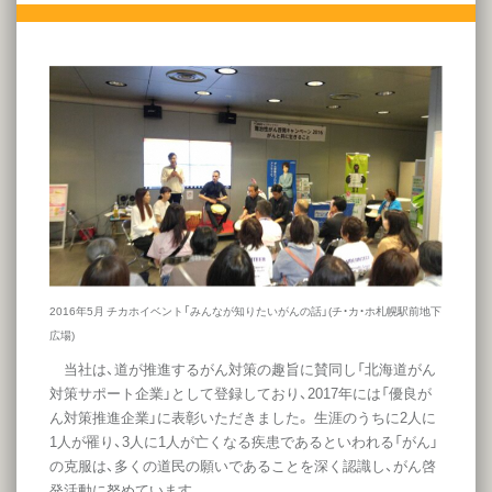
2016年5月 チカホイベント「みんなが知りたいがんの話」(チ・カ・ホ札幌駅前地下
広場)
当社は、道が推進するがん対策の趣旨に賛同し「北海道がん
対策サポート企業」として登録しており、2017年には「優良が
ん対策推進企業」に表彰いただきました。 生涯のうちに2人に
1人が罹り、3人に1人が亡くなる疾患であるといわれる「がん」
の克服は、多くの道民の願いであることを深く認識し、がん啓
発活動に努めています。