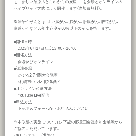
を～新しい治療法とこれからの展望～」を会場とオンラインの
ハイブリッド方式により開催します（参加費無料）。
※難治性がんとは、すい臓がん、肺がん、肝臓がん、胆道がん、
食道がんなど、5年生存率が50％以下のがんを指します。
■開催日時
2023年6月17日（土）13：00～16：00
■開催方法
会場及びオンライン
■講演会場
かでる2.7 4階大会議室
（札幌市中央区北2条西7）
■オンライン視聴方法
YouTube Live配信
■申込方法
下記申込フォームからお申込みください。
※本取組の実施については、下記の応援団会議参加企業等から
ご協力いただいています。
・キリングループ北海道