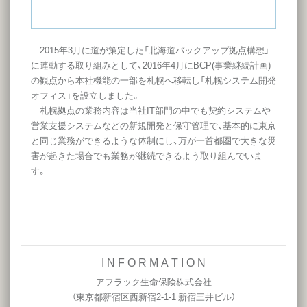
2015年3月に道が策定した「北海道バックアップ拠点構想」
に連動する取り組みとして、2016年4月にBCP(事業継続計画)
の観点から本社機能の一部を札幌へ移転し「札幌システム開発
オフィス」を設立しました。
札幌拠点の業務内容は当社IT部門の中でも契約システムや
営業支援システムなどの新規開発と保守管理で、基本的に東京
と同じ業務ができるような体制にし、万が一首都圏で大きな災
害が起きた場合でも業務が継続できるよう取り組んでいま
す。
I N F O R M A T I O N
アフラック生命保険株式会社
（東京都新宿区西新宿2-1-1 新宿三井ビル）