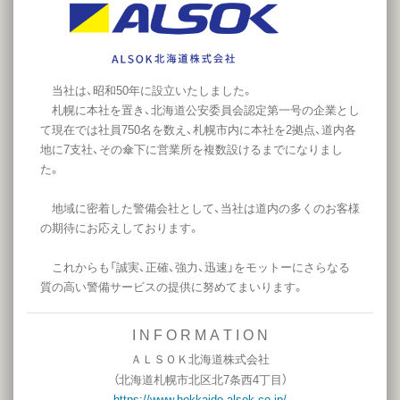
当社は、昭和50年に設立いたしました。
札幌に本社を置き、北海道公安委員会認定第一号の企業とし
て現在では社員750名を数え、札幌市内に本社を2拠点、道内各
地に7支社、その傘下に営業所を複数設けるまでになりまし
た。
地域に密着した警備会社として、当社は道内の多くのお客様
の期待にお応えしております。
これからも「誠実、正確、強力、迅速」をモットーにさらなる
質の高い警備サービスの提供に努めてまいります。
I N F O R M A T I O N
ＡＬＳＯＫ北海道株式会社
（
北海道札幌市北区北7条西4丁目
）
https://www.hokkaido.alsok.co.jp/