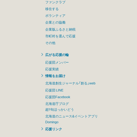
ファンクラブ
移住する
ボランティア
企業との協働
企業版ふるさと納税
市町村を選んで応援
その他
広がる応援の輪
応援団メンバー
応援実績
情報をお届け
北海道創生ジャーナル「創る」web
応援団 LINE
応援団Facebook
北海道庁ブログ
超!!旬ほっかいどう
北海道のニュース&イベントアプリ
Domingo
応援リンク