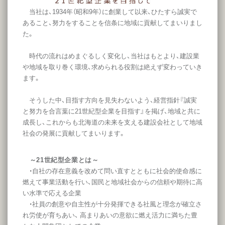
当社は、1934年（昭和9年）に創業して以来、ひたすら誠実で
あること、努力をすることを信条に地域に貢献してまいりまし
た。
時代の流れはめまぐるしく変化し、当社はもとより、建設業
や地域を取り巻く環境、求められる役割は絶えず変わっていき
ます。
そうした中、目指す方向を見失わないよう、経営指針『誠実
と努力を合言葉に21世紀型企業を目指す』を掲げ、地域と共に
成長し、これからも北海道の未来を支える建設会社として地域
社会の発展に貢献してまいります。
～21世紀型企業とは～
・自社の存在意義を改めて問い直すとともに社会的使命感に
燃えて事業活動を行い、国民と地域社会からの信頼や期待に高
い水準で応える企業
・社員の創意や自主性が十分発揮できる社風と理念が確立さ
れ労使が育ちあい、 高まりあいの意欲に燃え活力に満ちた豊