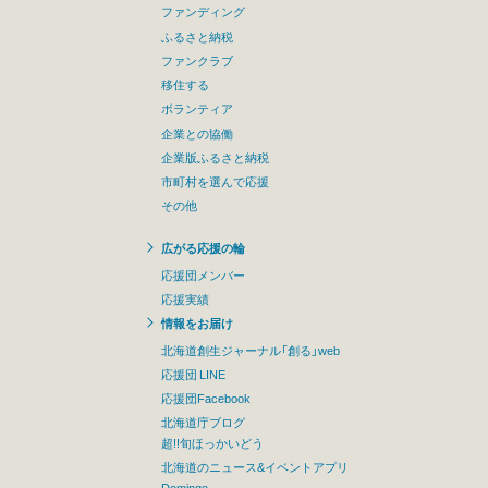
ファンディング
ふるさと納税
ファンクラブ
移住する
ボランティア
企業との協働
企業版ふるさと納税
市町村を選んで応援
その他
広がる応援の輪
応援団メンバー
応援実績
情報をお届け
北海道創生ジャーナル「創る」web
応援団 LINE
応援団Facebook
北海道庁ブログ
超!!旬ほっかいどう
北海道のニュース&イベントアプリ
Domingo