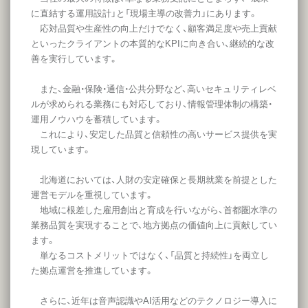
に直結する運用設計」と「現場主導の改善力」にあります。
応対品質や生産性の向上だけでなく、顧客満足度や売上貢献
といったクライアントの本質的なKPIに向き合い、継続的な改
善を実行しています。
また、金融・保険・通信・公共分野など、高いセキュリティレベ
ルが求められる業務にも対応しており、情報管理体制の構築・
運用ノウハウを蓄積しています。
これにより、安定した品質と信頼性の高いサービス提供を実
現しています。
北海道においては、人財の安定確保と長期就業を前提とした
運営モデルを重視しています。
地域に根差した雇用創出と育成を行いながら、首都圏水準の
業務品質を実現することで、地方拠点の価値向上に貢献してい
ます。
単なるコストメリットではなく、「品質と持続性」を両立し
た拠点運営を推進しています。
さらに、近年は音声認識やAI活用などのテクノロジー導入に