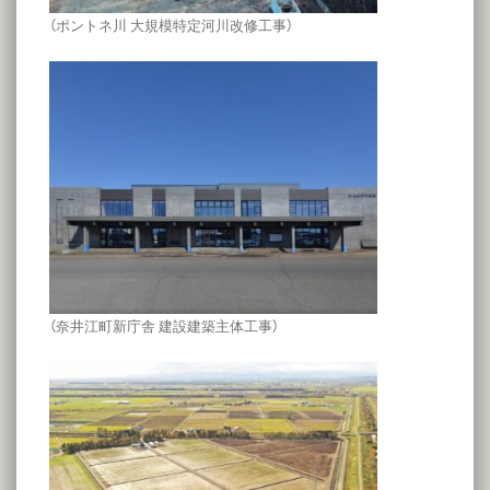
（ポントネ川 大規模特定河川改修工事）
（奈井江町新庁舎 建設建築主体工事）