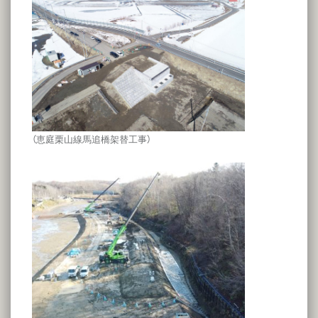
（恵庭栗山線馬追橋架替工事）