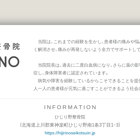
当院は、これまでの経験を生かし、患者様の痛みや悩
く解消させ、痛みが再発しないよう全力でサポートし
当院院長は、過去に二度白血病になり、さらに薬の影
症し、身体障害者に認定されています。
病気や障害を経験しているからこそできることを提供
人一人の患者様が元気に過ごすことができるよう社会
I N F O R M A T I O N
ひじり野整骨院
（北海道上川郡東神楽町ひじり野南1条3丁目1ｰ3
）
https://hijirinoseikotsuin.jp