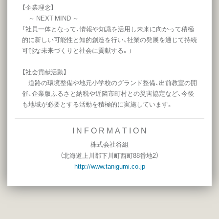
【企業理念】
～ NEXT MIND ～
「社員一体となって、情報や知識を活用し未来に向かって積極
的に新しい可能性と知的創造を行い、社業の発展を通じて持続
可能な未来づくりと社会に貢献する。」
【社会貢献活動】
道路の環境整備や地元小学校のグランド整備、出前教室の開
催、企業版ふるさと納税や近隣市町村との災害協定など、今後
も地域が必要とする活動を積極的に実施しています。
I N F O R M A T I O N
株式会社谷組
（北海道
上川郡下川町西町88番地2
）
http://www.tanigumi.co.jp