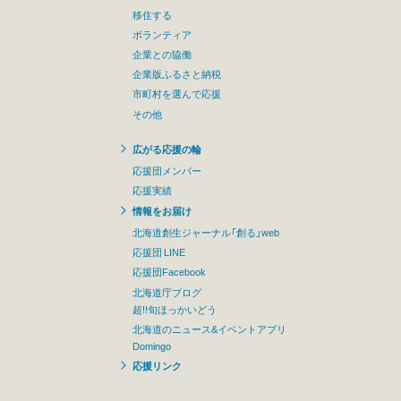
移住する
ボランティア
企業との協働
企業版ふるさと納税
市町村を選んで応援
その他
広がる応援の輪
応援団メンバー
応援実績
情報をお届け
北海道創生ジャーナル「創る」web
応援団 LINE
応援団Facebook
北海道庁ブログ
超!!旬ほっかいどう
北海道のニュース&イベントアプリ
Domingo
応援リンク