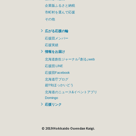
企業版ふるさと納税
市町村を選んで応援
その他
広がる応援の輪
応援団メンバー
応援実績
情報をお届け
北海道創生ジャーナル「創る」web
応援団 LINE
応援団Facebook
北海道庁ブログ
超!!旬ほっかいどう
北海道のニュース&イベントアプリ
Domingo
応援リンク
© 2019 Hokkaido Ouendan Kaigi.