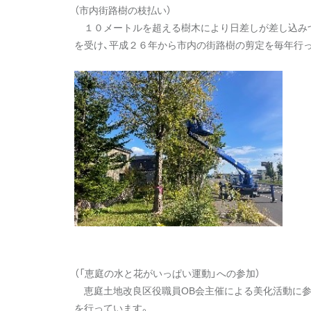
（市内街路樹の枝払い）
１０メートルを超える樹木により日差しが差し込み
を受け、平成２６年から市内の街路樹の剪定を毎年行
（「恵庭の水と花がいっぱい運動」への参加）
恵庭土地改良区役職員OB会主催による美化活動に参
を行っています。